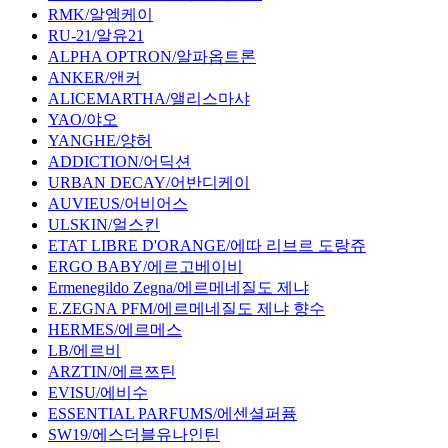
RMK/알엠케이
RU-21/알유21
ALPHA OPTRON/알파옵트론
ANKER/앤커
ALICEMARTHA/앨리스마샤
YAO/야오
YANGHE/양허
ADDICTION/어딕션
URBAN DECAY/어반디케이
AUVIEUS/어비어스
ULSKIN/얼스킨
ETAT LIBRE D'ORANGE/에따 리브르 도랑쥬
ERGO BABY/에르고베이비
Ermenegildo Zegna/에르메네질도 제냐
E.ZEGNA PFM/에르메네질도 제냐 향수
HERMES/에르메스
LB/에르비
ARZTIN/에르쯔틴
EVISU/에비수
ESSENTIAL PARFUMS/에센셜퍼퓸
SW19/에스더블유나인틴