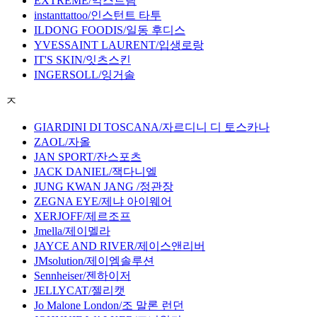
EXTREME/익스트림
instanttattoo/인스턴트 타투
ILDONG FOODIS/일동 후디스
YVESSAINT LAURENT/입생로랑
IT'S SKIN/잇츠스킨
INGERSOLL/잉거솔
ㅈ
GIARDINI DI TOSCANA/자르디니 디 토스카나
ZAOL/자올
JAN SPORT/잔스포츠
JACK DANIEL/잭다니엘
JUNG KWAN JANG /정관장
ZEGNA EYE/제냐 아이웨어
XERJOFF/제르조프
Jmella/제이멜라
JAYCE AND RIVER/제이스앤리버
JMsolution/제이엠솔루션
Sennheiser/젠하이저
JELLYCAT/젤리캣
Jo Malone London/조 말론 런던