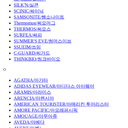
SILK'N/실큰
SCINIC/싸이닉
SAMSONITE/쌤소나이트
Thermomug/써모머그
THERMOS/써모스
SURFEA/써피
SUMMER'S EVE/썸머스이브
SSUEIM/쓰임
C-GUARD/씨가드
THINKBIO/씽크바이오
ㅇ
AGATHA/아가타
ADIDAS EYEWEAR/아디다스 아이웨어
ARAMIS/아라미스
ARENCIA/아렌시아
AMERICAN TOURISTER/아메리칸 투어리스터
AMORE PACIFIC/아모레퍼시픽
AMOUAGE/아무아쥬
AVEDA/아베다