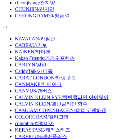
cheonjiyang/천지양
CHUNJIIN/천지인
CHEONGDAM30/청담30
ㅋ
KAVALAN/카발란
CABEAU/카보
KAIKEN/카이켄
Kakao Friends/카카오프렌즈
CARLYN/칼린
CaddyTalk/캐디톡
CARAT LONDON/캐럿 런던
CANMAKE/캔메이크
CANVUS/캔버스
CALVIN KLEIN EYE/캘빈클라인 아이웨어
CALVIN KLEIN/캘빈클라인 향수
CAMCAM COPENHAGEN/캠캠 코펜하겐
COLORGRAM/컬러그램
columbia/컬럼비아
KERASTASE/케라스타즈
CAREPLUS/케어플러스