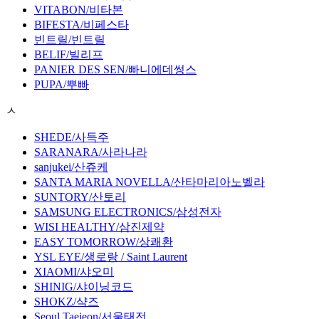
VITABON/비타본
BIFESTA/비페스타
빈트릴/빈트릴
BELIF/빌리프
PANIER DES SEN/빠니에데썽스
PUPA/뿌빠
ㅅ
SHEDE/사득주
SARANARA/사라나라
sanjukei/산쥬케
SANTA MARIA NOVELLA/산타마리아노벨라
SUNTORY/산토리
SAMSUNG ELECTRONICS/삼성전자
WISI HEALTHY/삼진제약
EASY TOMORROW/상쾌환
YSL EYE/생로랑 / Saint Laurent
XIAOMI/샤오미
SHINIG/샤이닝코드
SHOKZ/샥즈
Seoul Taejeon/서울태전