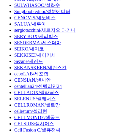
SULWHASOO/설화수
Sungboob editor/성분에디터
CENOVIS/세노비스
SALUA/세루아
sergiotacchini/세르지오 타키니
SERY BOX/세리박스
SESDERMA /세스더마
SEIKO/세이코
SEKKISEI/세이키세
Sezane/세잔느
SEKANSKEEN/세컨스킨
cepoLAB/세포랩
CENSIAN/센시안
centellian24/센텔리안24
CELLADIX/셀라딕스
SELENUS/셀레너스
CELLROMAN/셀로망
cellreturn/셀리턴
CELLMONDE/셀몽드
CELSIUS/셀시어스
Cell Fusion C/셀퓨전씨