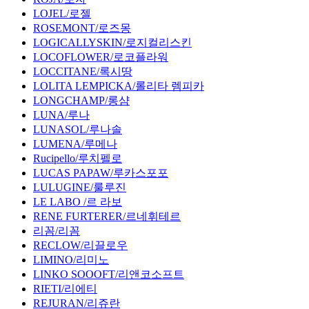
LOJEL/로젤
ROSEMONT/로즈몽
LOGICALLYSKIN/로지컬리스킨
LOCOFLOWER/로코플라워
LOCCITANE/록시땅
LOLITA LEMPICKA/롤리타 렘피카
LONGCHAMP/롱샴
LUNA/루나
LUNASOL/루나솔
LUMENA/루메나
Rucipello/루치펠로
LUCAS PAPAW/루카스포포
LULUGINE/룰루진
LE LABO /르 라보
RENE FURTERER/르네휘테르
리꼼/리꼼
RECLOW/리끌로우
LIMINO/리미노
LINKO SOOOFT/리앤코소프트
RIETI/리에티
REJURAN/리쥬란