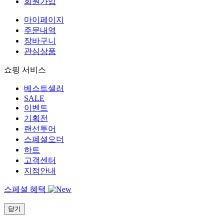
회원가입
마이페이지
주문내역
장바구니
관심상품
쇼핑 서비스
베스트셀러
SALE
이벤트
기획전
랜선투어
스폐셜오더
하트
고객센터
지점안내
스페셜 혜택
닫기