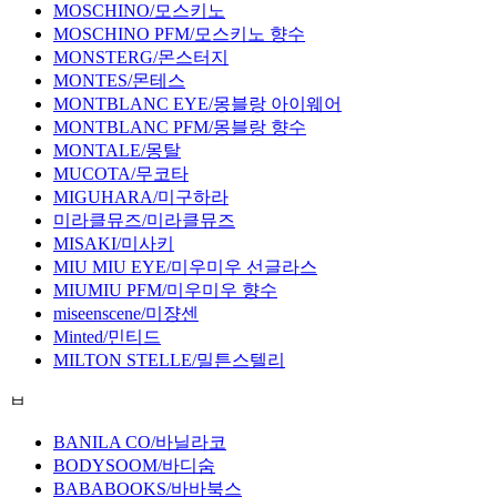
MOSCHINO/모스키노
MOSCHINO PFM/모스키노 향수
MONSTERG/몬스터지
MONTES/몬테스
MONTBLANC EYE/몽블랑 아이웨어
MONTBLANC PFM/몽블랑 향수
MONTALE/몽탈
MUCOTA/무코타
MIGUHARA/미구하라
미라클뮤즈/미라클뮤즈
MISAKI/미사키
MIU MIU EYE/미우미우 선글라스
MIUMIU PFM/미우미우 향수
miseenscene/미쟝센
Minted/민티드
MILTON STELLE/밀튼스텔리
ㅂ
BANILA CO/바닐라코
BODYSOOM/바디숨
BABABOOKS/바바북스