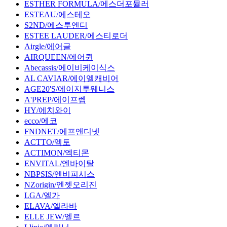
ESTHER FORMULA/에스더포뮬러
ESTEAU/에스테오
S2ND/에스투엔디
ESTEE LAUDER/에스티로더
Airgle/에어글
AIRQUEEN/에어퀸
Abecassis/에이비케이식스
AL CAVIAR/에이엘캐비어
AGE20'S/에이지투웨니스
A'PREP/에이프렙
HY/에치와이
ecco/에코
FNDNET/에프앤디넷
ACTTO/엑토
ACTIMON/엑티몬
ENVITAL/엔바이탈
NBPSIS/엔비피시스
NZorigin/엔젯오리진
LGA/엘가
ELAVA/엘라바
ELLE JEW/엘르