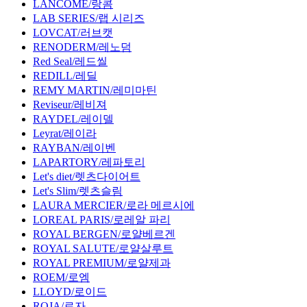
LANCOME/랑콤
LAB SERIES/랩 시리즈
LOVCAT/러브캣
RENODERM/레노덤
Red Seal/레드씰
REDILL/레딜
REMY MARTIN/레미마틴
Reviseur/레비져
RAYDEL/레이델
Leyrat/레이라
RAYBAN/레이벤
LAPARTORY/레파토리
Let's diet/렛츠다이어트
Let's Slim/렛츠슬림
LAURA MERCIER/로라 메르시에
LOREAL PARIS/로레알 파리
ROYAL BERGEN/로얄베르겐
ROYAL SALUTE/로얄살루트
ROYAL PREMIUM/로얄제과
ROEM/로엠
LLOYD/로이드
ROJA/로자