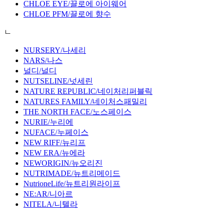
CHLOE EYE/끌로에 아이웨어
CHLOE PFM/끌로에 향수
ㄴ
NURSERY/나세리
NARS/나스
널디/널디
NUTSELINE/넛세린
NATURE REPUBLIC/네이처리퍼블릭
NATURES FAMILY/네이처스패밀리
THE NORTH FACE/노스페이스
NURIE/누리에
NUFACE/누페이스
NEW RIFF/뉴리프
NEW ERA/뉴에라
NEWORIGIN/뉴오리진
NUTRIMADE/뉴트리메이드
NutrioneLife/뉴트리원라이프
NE:AR/니아르
NITELA/니텔라