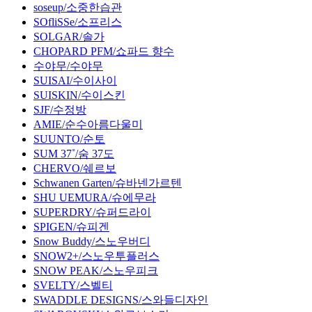
soseup/소중한습관
SOfliSSe/소프리스
SOLGAR/솔가
CHOPARD PFM/쇼파드 향수
수야무/수야무
SUISAI/수이사이
SUISKIN/수이스킨
SJF/수정방
AMIE/순수아름다울미
SUUNTO/순토
SUM 37˚/숨 37도
CHERVO/쉐르보
Schwanen Garten/슈바넨가르텐
SHU UEMURA/슈에무라
SUPERDRY/슈퍼드라이
SPIGEN/슈피겐
Snow Buddy/스노우버디
SNOW2+/스노우투플러스
SNOW PEAK/스노우피크
SVELTY/스벨티
SWADDLE DESIGNS/스와들디자인