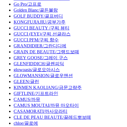
Go Pro/고프로
Golden Blanc/골든블랑
GOLF BUDDY/골프버디
KONGFUJIAJIU/공부가주
GUCCI BEAUTY /구찌 뷰티
GUCCI (EYE)/구찌 선글라스
GUCCI PFM/구찌 향수
GRANDIDIER/그란디디에
GRAIN DE BEAUTE/그랭드보떼
GREY GOOSE/그레이 구스
GLENFIDDICH/글렌피딕
glowoasis/글로오아시스
GLOWMANSION/글로우맨션
GLEEN/글린
KINMEN KAOLIANG/금문고량주
GIFTLINE/기프트라인
CAMUS/까뮤
CAMUS MOUTAI/까뮤 마오타이
CASAMORATI/까사모라티
CLE DE PEAU BEAUTE/끌레드뽀보떼
chloe/끌로에