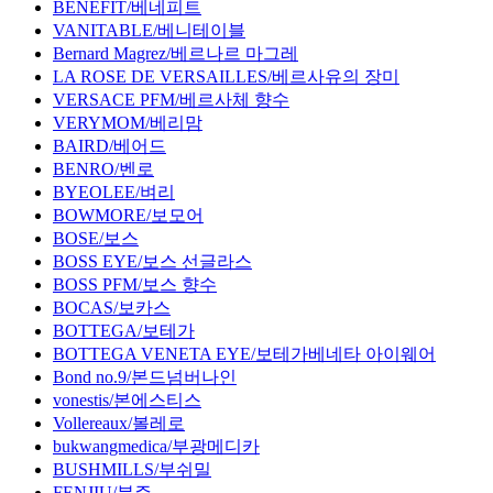
BENEFIT/베네피트
VANITABLE/베니테이블
Bernard Magrez/베르나르 마그레
LA ROSE DE VERSAILLES/베르사유의 장미
VERSACE PFM/베르사체 향수
VERYMOM/베리맘
BAIRD/베어드
BENRO/벤로
BYEOLEE/벼리
BOWMORE/보모어
BOSE/보스
BOSS EYE/보스 선글라스
BOSS PFM/보스 향수
BOCAS/보카스
BOTTEGA/보테가
BOTTEGA VENETA EYE/보테가베네타 아이웨어
Bond no.9/본드넘버나인
vonestis/본에스티스
Vollereaux/볼레로
bukwangmedica/부광메디카
BUSHMILLS/부쉬밀
FENJIU/분주