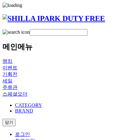
메인메뉴
랭킹
이벤트
기획전
세일
주류관
스페셜오더
CATEGORY
BRAND
닫기
로그인