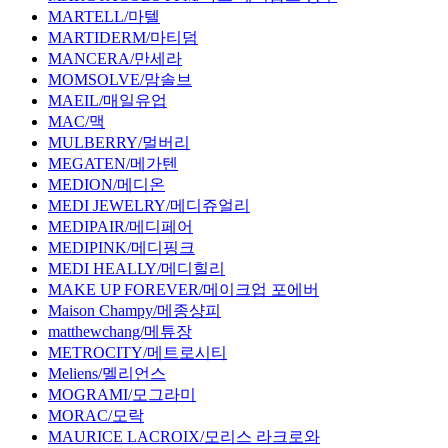
MARTELL/마텔
MARTIDERM/마티덤
MANCERA/만세라
MOMSOLVE/맘솔브
MAEIL/매일유업
MAC/맥
MULBERRY/멀버리
MEGATEN/메가텐
MEDION/메디온
MEDI JEWELRY/메디쥬얼리
MEDIPAIR/메디페어
MEDIPINK/메디핑크
MEDI HEALLY/메디힐리
MAKE UP FOREVER/메이크업 포에버
Maison Champy/메종샹피
matthewchang/메튜장
METROCITY/메트로시티
Meliens/멜리언스
MOGRAMI/모그라미
MORAC/모락
MAURICE LACROIX/모리스 라크로와