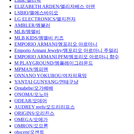
Llinic/엘리닉
ELIZABETH ARDEN/엘리자베스 아덴
LSBIO/엘에스바이오
LG ELECTRONICS/엘지전자
AMBLER/엠블러
MLB/엠엘비
MLB KIDS/엠엘비 키즈
EMPORIO ARMANI/엠포리오 아르마니
Emporio Armani Jewelry/엠포리오 아르마니 주얼리
EMPORIO ARMANI PFM/엠포리오 아르마니 향수
M PLAYGROUND/엠플레이그라운드
MPMAN/엠피맨
ONNANO YOKUBOU/여자의욕망
YANTAI GUNYANG/연태구냥
Orgabebe/오가베베
ONOMA/오노마
ODEAR/오데어
AUDREY reefs/오드리리프스
ORIGINS/오리진스
OMEGA/오메가
OMRON/오므론
ohscent/오센트