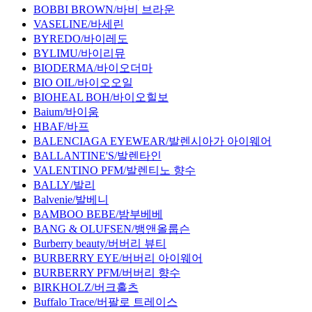
BOBBI BROWN/바비 브라운
VASELINE/바세린
BYREDO/바이레도
BYLIMU/바이리뮤
BIODERMA/바이오더마
BIO OIL/바이오오일
BIOHEAL BOH/바이오힐보
Baium/바이움
HBAF/바프
BALENCIAGA EYEWEAR/발렌시아가 아이웨어
BALLANTINE'S/발렌타인
VALENTINO PFM/발렌티노 향수
BALLY/발리
Balvenie/발베니
BAMBOO BEBE/밤부베베
BANG & OLUFSEN/뱅앤올룹슨
Burberry beauty/버버리 뷰티
BURBERRY EYE/버버리 아이웨어
BURBERRY PFM/버버리 향수
BIRKHOLZ/버크홀츠
Buffalo Trace/버팔로 트레이스