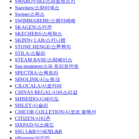
SWAROVSKI/스와로브스키
Suavinex/스와비넥스
Swisse/스위스
SWIMMABEBE/스윔마베베
SKAGEN/스카겐
SKECHERS/스케쳐스
SKINNy LAB/스키니랩
STONE HENGE/스톤헨지
STILA/스틸라
STEAM BASE/스팀베이스
Spa treatment/스파 트리트먼트
SPECTRA/스펙트라
SINOLINK/시노링크
CILOCALA/시로카라
CHIVAS REGAL/시바스리갈
SHISEIDO/시세이도
SISLEY/시슬리
CHICOR COLLETION/시코르 컬렉션
CITIZEN/시티즌
SIXPAD/식스패드
SSG L&B/신세계L&B
sillymann/실리만