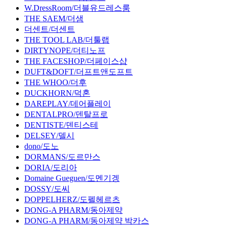
W.DressRoom/더블유드레스룸
THE SAEM/더샘
더센트/더센트
THE TOOL LAB/더툴랩
DIRTYNOPE/더티노프
THE FACESHOP/더페이스샵
DUFT&DOFT/더프트앤도프트
THE WHOO/더후
DUCKHORN/덕혼
DAREPLAY/데어플레이
DENTALPRO/덴탈프로
DENTISTE/덴티스테
DELSEY/델시
dono/도노
DORMANS/도르만스
DORIA/도리아
Domaine Gueguen/도멘기겡
DOSSY/도씨
DOPPELHERZ/도펠헤르츠
DONG-A PHARM/동아제약
DONG-A PHARM/동아제약 박카스