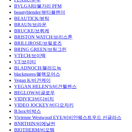
BVLGARI/불가리 PFM
beautyblender/뷰티블렌더
BEAUTICK/뷰틱
BRAUN/브라운
BRUCKE/브뤼케
BRISTON WATCH/브리스톤
BRILLIROSE/브릴로즈
BRING GREEN/브링그린
VTECH/브이텍
VT/브이티
BLADNOCH/블라드녹
blackmores/블랙모어스
Vegan K/비건케이
VEGAN HELEN'S/비건헬렌스
BEGLOW/비글로우
VIDIVICI/비디비치
VIDEO JOCKEY/비디오자키
B.box/비박스
Vivienne Westwood EYE/비비안웨스트우드 선글라스
BNRTHIN/비에날씬
BIOTHERM/비오템