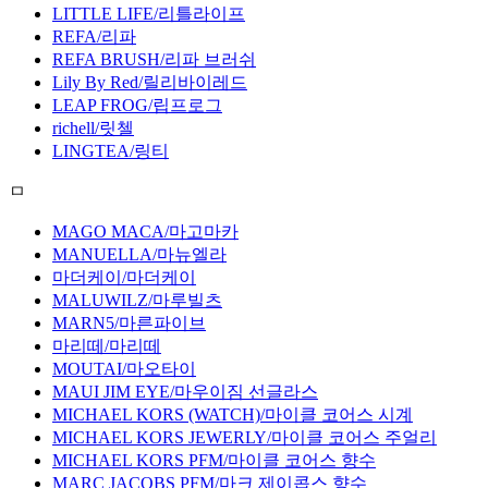
LITTLE LIFE/리틀라이프
REFA/리파
REFA BRUSH/리파 브러쉬
Lily By Red/릴리바이레드
LEAP FROG/립프로그
richell/릿첼
LINGTEA/링티
ㅁ
MAGO MACA/마고마카
MANUELLA/마뉴엘라
마더케이/마더케이
MALUWILZ/마루빌츠
MARN5/마른파이브
마리떼/마리떼
MOUTAI/마오타이
MAUI JIM EYE/마우이짐 선글라스
MICHAEL KORS (WATCH)/마이클 코어스 시계
MICHAEL KORS JEWERLY/마이클 코어스 주얼리
MICHAEL KORS PFM/마이클 코어스 향수
MARC JACOBS PFM/마크 제이콥스 향수