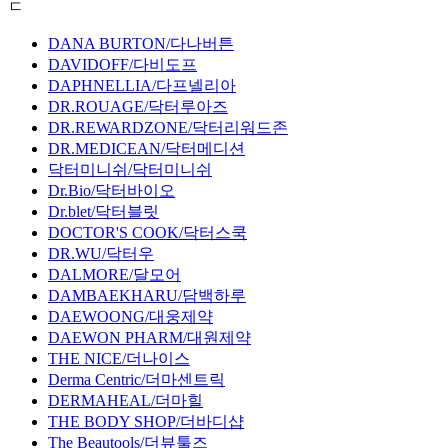
ㄷ
DANA BURTON/다나버튼
DAVIDOFF/다비도프
DAPHNELLIA/다프넬리아
DR.ROUAGE/닥터루아즈
DR.REWARDZONE/닥터리워드존
DR.MEDICEAN/닥터메디션
닥터미니쉬/닥터미니쉬
Dr.Bio/닥터바이오
Dr.blet/닥터블릿
DOCTOR'S COOK/닥터스쿡
DR.WU/닥터우
DALMORE/달모어
DAMBAEKHARU/담백하루
DAEWOONG/대웅제약
DAEWON PHARM/대원제약
THE NICE/더나이스
Derma Centric/더마센트릭
DERMAHEAL/더마힐
THE BODY SHOP/더바디샵
The Beautools/더뷰툴즈