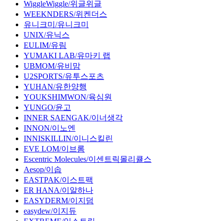
WiggleWiggle/위글위글
WEEKNDERS/위켄더스
유니크미/유니크미
UNIX/유닉스
EULIM/유림
YUMAKI LAB/유마키 랩
UBMOM/유비맘
U2SPORTS/유투스포츠
YUHAN/유한양행
YOUKSHIMWON/육심원
YUNGO/윤고
INNER SAENGAK/이너생각
INNON/이노엔
INNISKILLIN/이니스킬린
EVE LOM/이브롬
Escentric Molecules/이센트릭몰리큘스
Aesop/이솝
EASTPAK/이스트팩
ER HANA/이알하나
EASYDERM/이지덤
easydew/이지듀