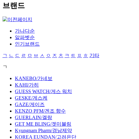
브랜드
가나다순
알파벳순
인기브랜드
ㄱ
ㄴ
ㄷ
ㄹ
ㅁ
ㅂ
ㅅ
ㅇ
ㅈ
ㅊ
ㅋ
ㅌ
ㅍ
ㅎ
기타
ㄱ
KANEBO/가네보
KAHI/가히
GUESS WATCH/게스 워치
GESKE/게스케
GAZE/게이즈
KENZO PFM/겐조 향수
GUERLAIN/겔랑
GET ME BLING/겟미블링
Kyungnam Pharm/경남제약
KOREA EUNDAN/고려은단