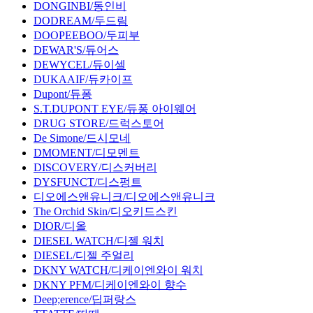
DONGINBI/동인비
DODREAM/두드림
DOOPEEBOO/두피부
DEWAR'S/듀어스
DEWYCEL/듀이셀
DUKAAIF/듀카이프
Dupont/듀퐁
S.T.DUPONT EYE/듀퐁 아이웨어
DRUG STORE/드럭스토어
De Simone/드시모네
DMOMENT/디모멘트
DISCOVERY/디스커버리
DYSFUNCT/디스펑트
디오에스앤유니크/디오에스앤유니크
The Orchid Skin/디오키드스킨
DIOR/디올
DIESEL WATCH/디젤 워치
DIESEL/디젤 주얼리
DKNY WATCH/디케이엔와이 워치
DKNY PFM/디케이엔와이 향수
Deep;erence/딥퍼랑스