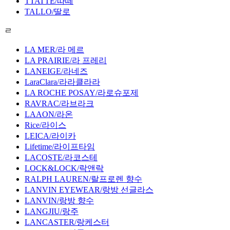
TTATTE/따떼
TALLO/딸로
ㄹ
LA MER/라 메르
LA PRAIRIE/라 프레리
LANEIGE/라네즈
LaraClara/라라클라라
LA ROCHE POSAY/라로슈포제
RAVRAC/라브라크
LAAON/라온
Rice/라이스
LEICA/라이카
Lifetime/라이프타임
LACOSTE/라코스테
LOCK&LOCK/락앤락
RALPH LAUREN/랄프로렌 향수
LANVIN EYEWEAR/랑방 선글라스
LANVIN/랑방 향수
LANGJIU/랑주
LANCASTER/랑케스터