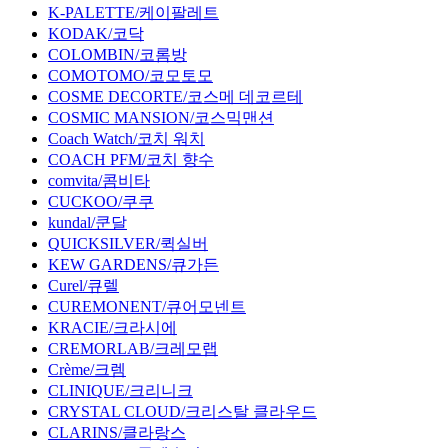
K-PALETTE/케이팔레트
KODAK/코닥
COLOMBIN/코롬방
COMOTOMO/코모토모
COSME DECORTE/코스메 데코르테
COSMIC MANSION/코스믹맨션
Coach Watch/코치 워치
COACH PFM/코치 향수
comvita/콤비타
CUCKOO/쿠쿠
kundal/쿤달
QUICKSILVER/퀵실버
KEW GARDENS/큐가든
Curel/큐렐
CUREMONENT/큐어모넨트
KRACIE/크라시에
CREMORLAB/크레모랩
Crème/크렘
CLINIQUE/크리니크
CRYSTAL CLOUD/크리스탈 클라우드
CLARINS/클라랑스