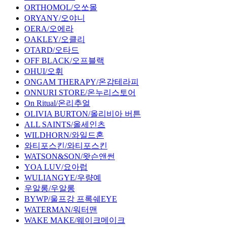
ORTHOMOL/오쏘몰
ORYANY/오야니
OERA/오에라
OAKLEY/오클리
OTARD/오타드
OFF BLACK/오프블랙
OHUI/오휘
ONGAM THERAPY/온감테라피
ONNURI STORE/온누리스토어
On Ritual/온리추얼
OLIVIA BURTON/올리비아 버튼
ALL SAINTS/올세인츠
WILDHORN/와일드혼
와티포스킨/와티포스킨
WATSON&SON/왓슨앤썬
YOA LUV/요아럽
WULIANGYE/우량예
우알롱/우알롱
BYWP/울프강 프록쉐EYE
WATERMAN/워터맨
WAKE MAKE/웨이크메이크