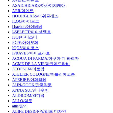
AVENE/아벤느
ASAICHICARE/아사이치케아
AER/아에르
HOURGLASS/아워글래스
ILOG/아이로그
i baebae/아이베베
I-SELECT/아이셀렉트
ISOI/아이소이
IOPE/아이오페
IQOS/아이코스
IPRAVES/아이프라브
ACQUA DI PARMA/아쿠아 디 파르마
ACME DE LA VIE/아크메드라비
ATOPALM/아토팜
ATELIER COLOGNE/아틀리에코롱
APERIRE/아페리레
AHN-GOOK/안국약품
ANNA SUI/안나수이
ALDICOM/알디콤
ALLO/알로
allie/알리
ALIFE DESIGN/알리프 디자인