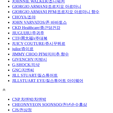
JOHNNIE WALKER/조니워커
GIORGIO ARMANI/조르지오 아르마니
GIORGIO ARMANI PFM/조르지오 아르마니 향수
CHOYA/조야
JOHN VARVATOS/존 바바토스
CKD Healthcare/종근당건강
JIUGUIJIU/주귀주
CTF(周大福)/주대복
JUICY COUTURE/쥬시꾸뛰르
juilor/쥬이르
JIMMY CHOO PFM/지미추 향수
GIVENCHY/지방시
G-SHOCK/지샥
GNC/지엔씨
JILL STUART/질스튜어트
JILLSTUART EYE/질스튜어트 아이웨어
ㅊ
CNP 차앤박/차앤박
CHEONNYEON SOONSOO/천년순수홍삼
CJS/천삼정