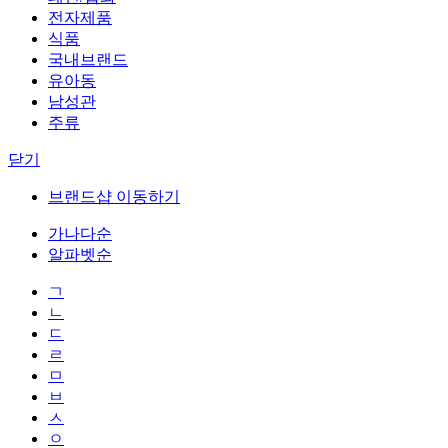
전자제품
식품
국내브랜드
유아동
남성관
주류
닫기
브랜드샵 이동하기
가나다순
알파벳순
ㄱ
ㄴ
ㄷ
ㄹ
ㅁ
ㅂ
ㅅ
ㅇ