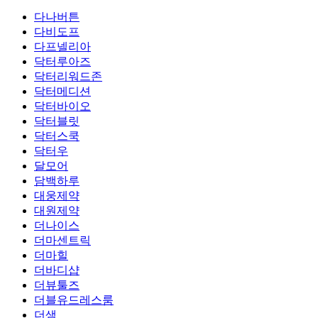
다나버튼
다비도프
다프넬리아
닥터루아즈
닥터리워드존
닥터메디션
닥터바이오
닥터블릿
닥터스쿡
닥터우
달모어
담백하루
대웅제약
대원제약
더나이스
더마센트릭
더마힐
더바디샵
더뷰툴즈
더블유드레스룸
더샘