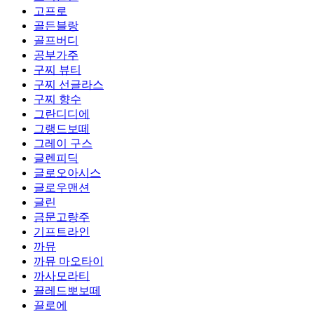
고프로
골든블랑
골프버디
공부가주
구찌 뷰티
구찌 선글라스
구찌 향수
그란디디에
그랭드보떼
그레이 구스
글렌피딕
글로오아시스
글로우맨션
글린
금문고량주
기프트라인
까뮤
까뮤 마오타이
까사모라티
끌레드뽀보떼
끌로에