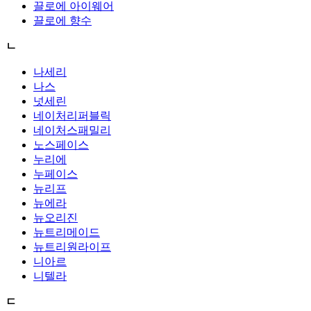
끌로에 아이웨어
끌로에 향수
ㄴ
나세리
나스
넛세린
네이처리퍼블릭
네이처스패밀리
노스페이스
누리에
누페이스
뉴리프
뉴에라
뉴오리진
뉴트리메이드
뉴트리원라이프
니아르
니텔라
ㄷ