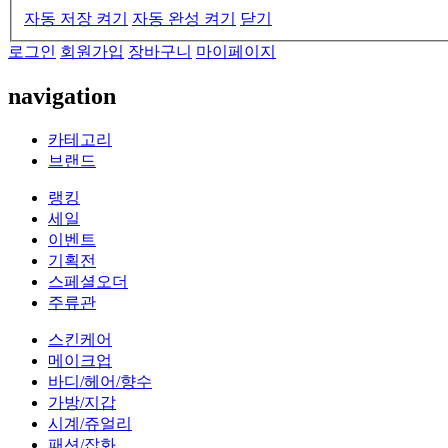
자동 저장 켜기
자동 완성 켜기
닫기
로그인
회원가입
장바구니
마이페이지
navigation
카테고리
브랜드
랭킹
세일
이벤트
기획전
스페셜오더
주류관
스킨케어
메이크업
바디/헤어/향수
가방/지갑
시계/쥬얼리
패션/잡화