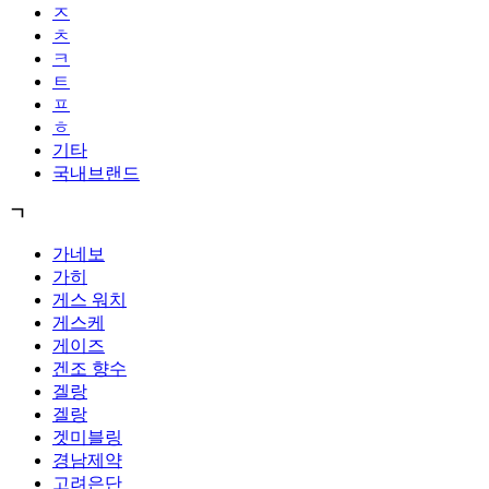
ㅈ
ㅊ
ㅋ
ㅌ
ㅍ
ㅎ
기타
국내브랜드
ㄱ
가네보
가히
게스 워치
게스케
게이즈
겐조 향수
겔랑
겔랑
겟미블링
경남제약
고려은단