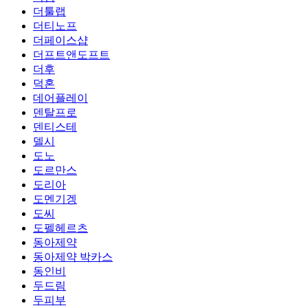
더툴랩
더티노프
더페이스샵
더프트앤도프트
더후
덕혼
데어플레이
덴탈프로
덴티스테
델시
도노
도르만스
도리아
도멘기겡
도씨
도펠헤르츠
동아제약
동아제약 박카스
동인비
두드림
두피부