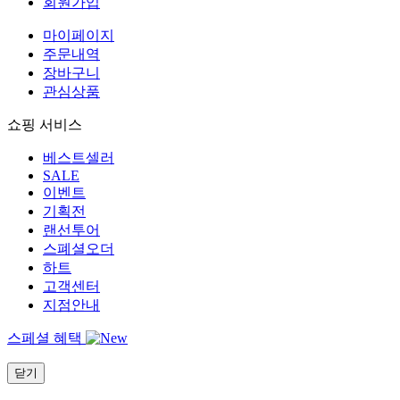
회원가입
마이페이지
주문내역
장바구니
관심상품
쇼핑 서비스
베스트셀러
SALE
이벤트
기획전
랜선투어
스폐셜오더
하트
고객센터
지점안내
스페셜 혜택
닫기