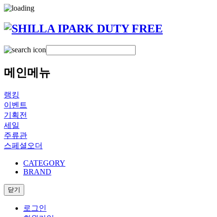
메인메뉴
랭킹
이벤트
기획전
세일
주류관
스페셜오더
CATEGORY
BRAND
닫기
로그인