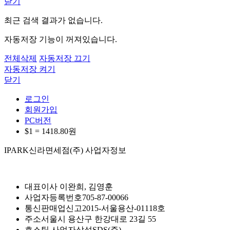
닫기
최근 검색 결과가 없습니다.
자동저장 기능이 꺼져있습니다.
전체삭제
자동저장 끄기
자동저장 켜기
닫기
로그인
회원가입
PC버전
$1 =
1418.80
원
IPARK신라면세점(주) 사업자정보
대표이사
이완희, 김영훈
사업자등록번호
705-87-00066
통신판매업신고
2015-서울용산-01118호
주소
서울시 용산구 한강대로 23길 55
호스팅 사업자
삼성SDS(주)