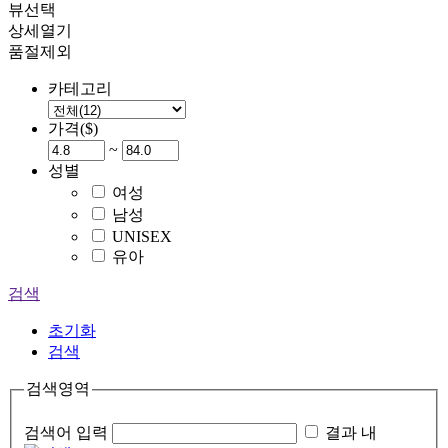
뷰선택
상세열기
품절제외
카테고리
가격($)
~
성별
여성
남성
UNISEX
유아
검색
초기화
검색
검색영역
검색어 입력
결과 내