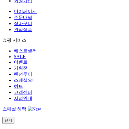
회원가입
마이페이지
주문내역
장바구니
관심상품
쇼핑 서비스
베스트셀러
SALE
이벤트
기획전
랜선투어
스폐셜오더
하트
고객센터
지점안내
스페셜 혜택
닫기