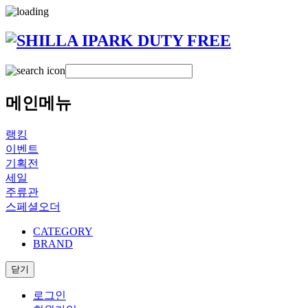
메인메뉴
랭킹
이벤트
기획전
세일
주류관
스페셜오더
CATEGORY
BRAND
닫기
로그인