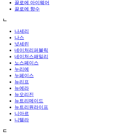
끌로에 아이웨어
끌로에 향수
ㄴ
나세리
나스
넛세린
네이처리퍼블릭
네이처스패밀리
노스페이스
누리에
누페이스
뉴리프
뉴에라
뉴오리진
뉴트리메이드
뉴트리원라이프
니아르
니텔라
ㄷ