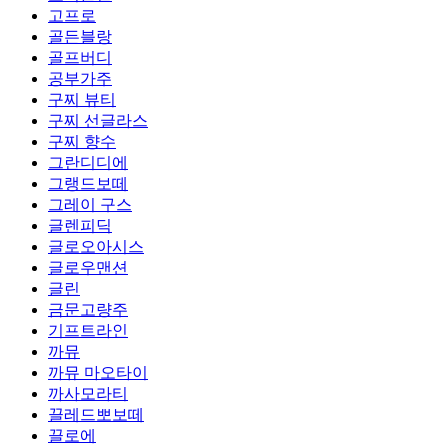
고프로
골든블랑
골프버디
공부가주
구찌 뷰티
구찌 선글라스
구찌 향수
그란디디에
그랭드보떼
그레이 구스
글렌피딕
글로오아시스
글로우맨션
글린
금문고량주
기프트라인
까뮤
까뮤 마오타이
까사모라티
끌레드뽀보떼
끌로에