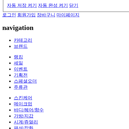
자동 저장 켜기
자동 완성 켜기
닫기
로그인
회원가입
장바구니
마이페이지
navigation
카테고리
브랜드
랭킹
세일
이벤트
기획전
스페셜오더
주류관
스킨케어
메이크업
바디/헤어/향수
가방/지갑
시계/쥬얼리
패션/잡화