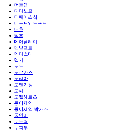
더툴랩
더티노프
더페이스샵
더프트앤도프트
더후
덕혼
데어플레이
덴탈프로
덴티스테
델시
도노
도르만스
도리아
도멘기겡
도씨
도펠헤르츠
동아제약
동아제약 박카스
동인비
두드림
두피부