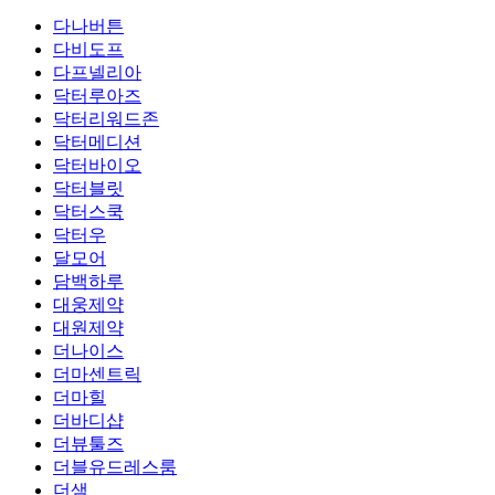
다나버튼
다비도프
다프넬리아
닥터루아즈
닥터리워드존
닥터메디션
닥터바이오
닥터블릿
닥터스쿡
닥터우
달모어
담백하루
대웅제약
대원제약
더나이스
더마센트릭
더마힐
더바디샵
더뷰툴즈
더블유드레스룸
더샘