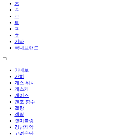
ㅈ
ㅊ
ㅋ
ㅌ
ㅍ
ㅎ
기타
국내브랜드
ㄱ
가네보
가히
게스 워치
게스케
게이즈
겐조 향수
겔랑
겔랑
겟미블링
경남제약
고려은단