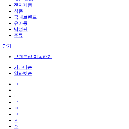
전자제품
식품
국내브랜드
유아동
남성관
주류
닫기
브랜드샵 이동하기
가나다순
알파벳순
ㄱ
ㄴ
ㄷ
ㄹ
ㅁ
ㅂ
ㅅ
ㅇ