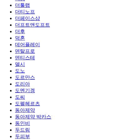
더툴랩
더티노프
더페이스샵
더프트앤도프트
더후
덕혼
데어플레이
덴탈프로
덴티스테
델시
도노
도르만스
도리아
도멘기겡
도씨
도펠헤르츠
동아제약
동아제약 박카스
동인비
두드림
두피부