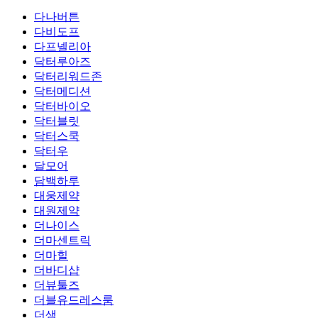
다나버튼
다비도프
다프넬리아
닥터루아즈
닥터리워드존
닥터메디션
닥터바이오
닥터블릿
닥터스쿡
닥터우
달모어
담백하루
대웅제약
대원제약
더나이스
더마센트릭
더마힐
더바디샵
더뷰툴즈
더블유드레스룸
더샘