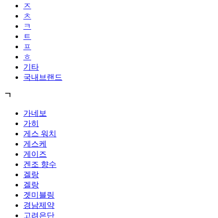
ㅈ
ㅊ
ㅋ
ㅌ
ㅍ
ㅎ
기타
국내브랜드
ㄱ
가네보
가히
게스 워치
게스케
게이즈
겐조 향수
겔랑
겔랑
겟미블링
경남제약
고려은단