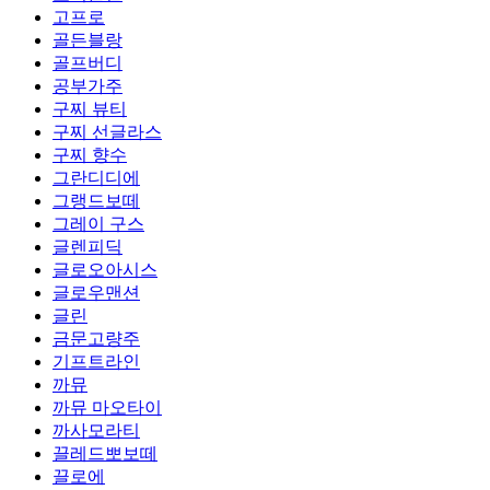
고프로
골든블랑
골프버디
공부가주
구찌 뷰티
구찌 선글라스
구찌 향수
그란디디에
그랭드보떼
그레이 구스
글렌피딕
글로오아시스
글로우맨션
글린
금문고량주
기프트라인
까뮤
까뮤 마오타이
까사모라티
끌레드뽀보떼
끌로에