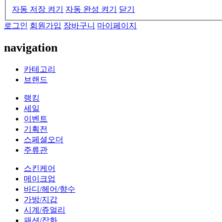
자동 저장 켜기
자동 완성 켜기
닫기
로그인
회원가입
장바구니
마이페이지
navigation
카테고리
브랜드
랭킹
세일
이벤트
기획전
스페셜오더
주류관
스킨케어
메이크업
바디/헤어/향수
가방/지갑
시계/쥬얼리
패션/잡화