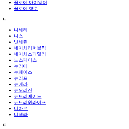
끌로에 아이웨어
끌로에 향수
ㄴ
나세리
나스
넛세린
네이처리퍼블릭
네이처스패밀리
노스페이스
누리에
누페이스
뉴리프
뉴에라
뉴오리진
뉴트리메이드
뉴트리원라이프
니아르
니텔라
ㄷ