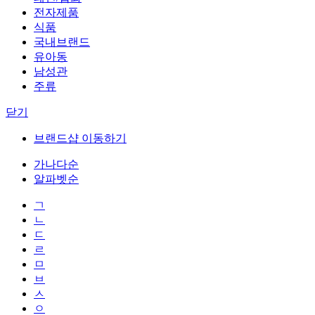
전자제품
식품
국내브랜드
유아동
남성관
주류
닫기
브랜드샵 이동하기
가나다순
알파벳순
ㄱ
ㄴ
ㄷ
ㄹ
ㅁ
ㅂ
ㅅ
ㅇ