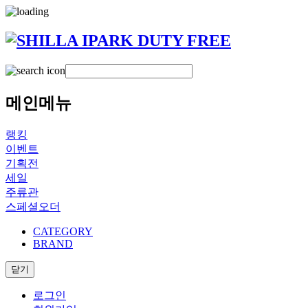
메인메뉴
랭킹
이벤트
기획전
세일
주류관
스페셜오더
CATEGORY
BRAND
닫기
로그인