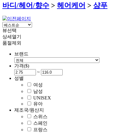
바디/헤어/향수
>
헤어케어
>
샴푸
뷰선택
상세열기
품절제외
브랜드
가격($)
~
성별
여성
남성
UNISEX
유아
제조국/원산지
스위스
스페인
프랑스