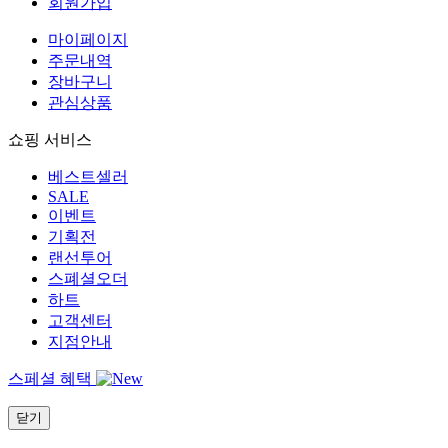
회원가입
마이페이지
주문내역
장바구니
관심상품
쇼핑 서비스
베스트셀러
SALE
이벤트
기획전
랜선투어
스폐셜오더
하트
고객센터
지점안내
스페셜 혜택
닫기