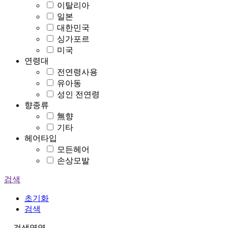
이탈리아
일본
대한민국
싱가포르
미국
연령대
전연령사용
유아동
성인 전연령
향종류
無향
기타
헤어타입
모든헤어
손상모발
검색
초기화
검색
검색영역